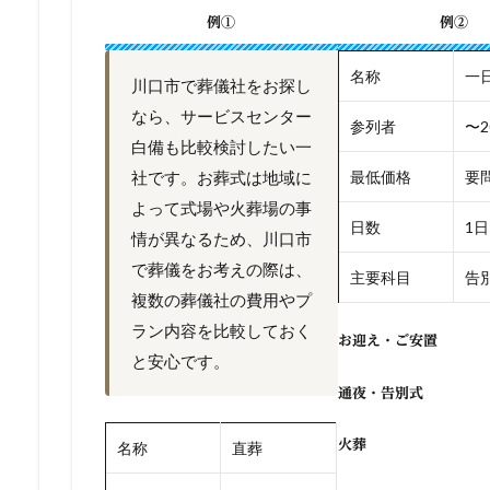
例①
例②
名称
一
川口市で葬儀社をお探し
なら、サービスセンター
参列者
〜2
白備も比較検討したい一
社です。お葬式は地域に
最低価格
要
よって式場や火葬場の事
日数
1日
情が異なるため、川口市
で葬儀をお考えの際は、
主要科目
告別
複数の葬儀社の費用やプ
ラン内容を比較しておく
お迎え・ご安置
と安心です。
通夜・告別式
火葬
名称
直葬