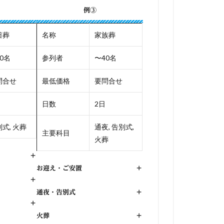
例③
日葬
名称
家族葬
0名
参列者
〜40名
問合せ
最低価格
要問合せ
日数
2日
式, 火葬
通夜, 告別式,
主要科目
火葬
+
お迎え・ご安置
+
+
通夜・告別式
+
+
火葬
+