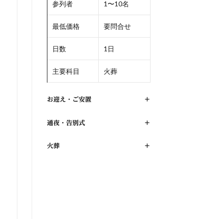
参列者
1〜10名
最低価格
要問合せ
日数
1日
主要科目
火葬
お迎え・ご安置
+
通夜・告別式
+
火葬
+