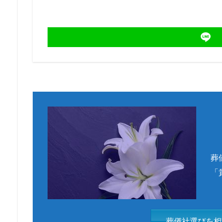
葬
「
葬儀社選びを相