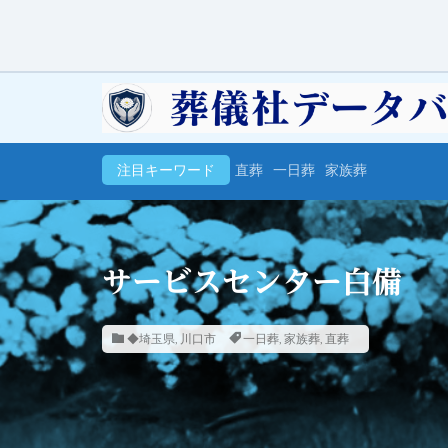
注目キーワード
直葬
一日葬
家族葬
サービスセンター白備
◆埼玉県
,
川口市
一日葬
,
家族葬
,
直葬