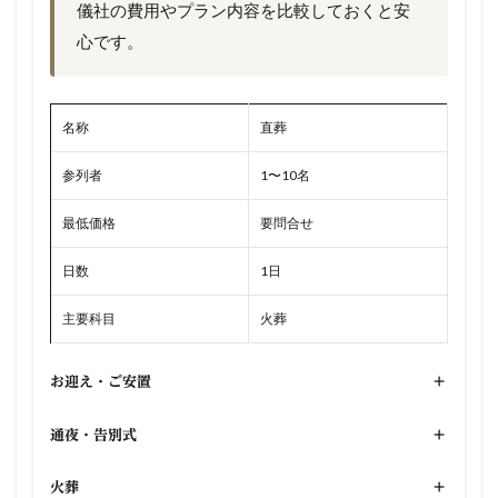
儀社の費用やプラン内容を比較しておくと安
心です。
名称
直葬
参列者
1〜10名
最低価格
要問合せ
日数
1日
主要科目
火葬
お迎え・ご安置
+
通夜・告別式
+
火葬
+