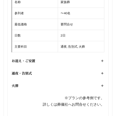
名称
家族葬
参列者
〜40名
最低価格
要問合せ
日数
2日
主要科目
通夜, 告別式, 火葬
お迎え・ご安置
+
通夜・告別式
+
火葬
+
※プランの参考例です。
詳しくは葬儀社へお問合せください。