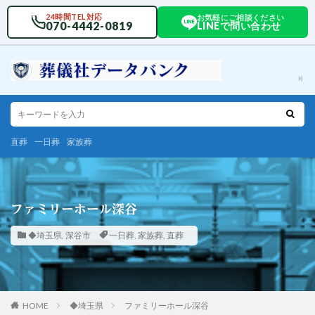
24時間TEL対応
お気軽にご相談ください
070-4442-0819
LINEで問い合わせ
直葬
一日葬
家族葬
ファミリーホール深谷
◆埼玉県
,
深谷市
一日葬
,
家族葬
,
直葬
HOME
◆埼玉県
ファミリーホール深谷