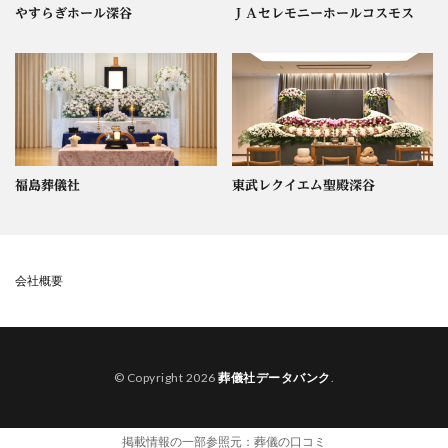
やすらぎホール深谷
ＪＡセレモニーホールコスモス
福島葬儀社
東武レクイエム聖殿深谷
会社概要
© Copyright 2026
葬儀社データバンク
.
掲載情報の一部参照元：
葬儀の口コミ