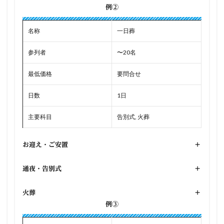
例②
名称
一日葬
参列者
〜20名
最低価格
要問合せ
日数
1日
主要科目
告別式, 火葬
お迎え・ご安置
+
通夜・告別式
+
火葬
+
例③