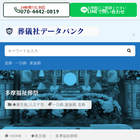
24時間TEL対応
お気軽にご相談ください
070-4442-0819
LINEで問い合わせ
直葬
一日葬
家族葬
多摩福祉葬祭
◆東京都
,
八王子市
一日葬
,
家族葬
,
直葬
HOME
◆東京都
多摩福祉葬祭