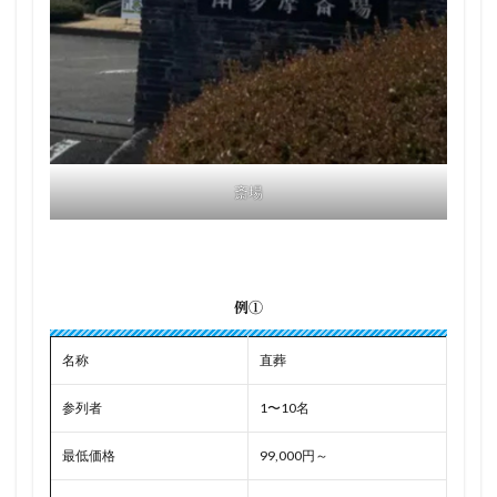
斎場
例①
名称
直葬
参列者
1〜10名
最低価格
99,000円～