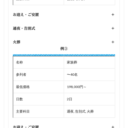
お迎え・ご安置
+
通夜・告別式
+
火葬
+
例③
名称
家族葬
参列者
〜40名
最低価格
198,000円～
日数
2日
主要科目
通夜, 告別式, 火葬
お迎え・ご安置
+