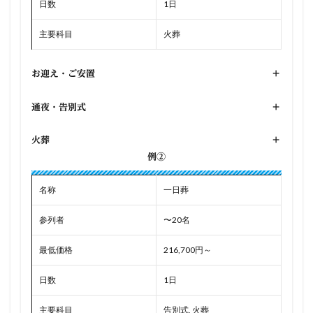
日数
1日
主要科目
火葬
お迎え・ご安置
+
通夜・告別式
+
火葬
+
例②
名称
一日葬
参列者
〜20名
最低価格
216,700円～
日数
1日
主要科目
告別式, 火葬