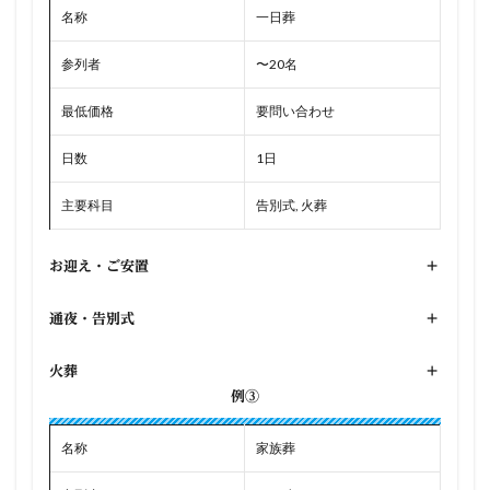
名称
一日葬
参列者
〜20名
最低価格
要問い合わせ
日数
1日
主要科目
告別式, 火葬
お迎え・ご安置
+
通夜・告別式
+
火葬
+
例③
名称
家族葬