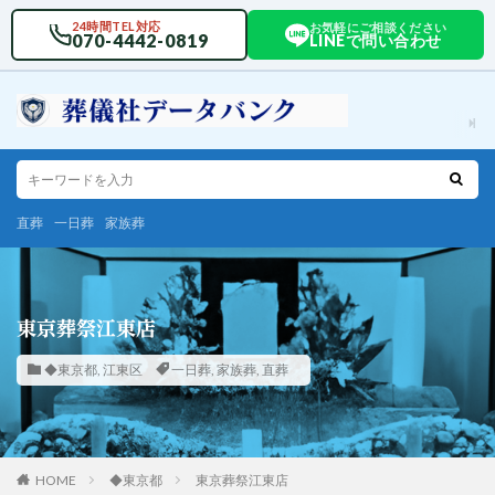
24時間TEL対応
お気軽にご相談ください
070-4442-0819
LINEで問い合わせ
直葬
一日葬
家族葬
東京葬祭江東店
◆東京都
,
江東区
一日葬
,
家族葬
,
直葬
HOME
◆東京都
東京葬祭江東店