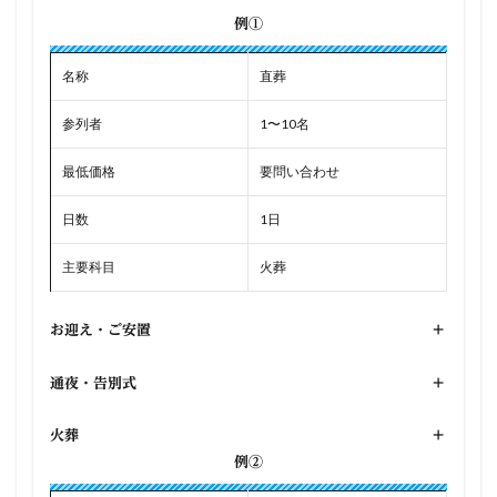
例①
名称
直葬
参列者
1〜10名
最低価格
要問い合わせ
日数
1日
主要科目
火葬
お迎え・ご安置
+
通夜・告別式
+
火葬
+
例②