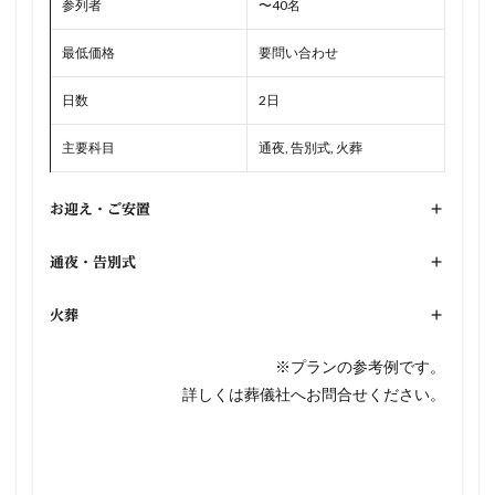
参列者
〜40名
最低価格
要問い合わせ
日数
2日
主要科目
通夜, 告別式, 火葬
お迎え・ご安置
+
通夜・告別式
+
火葬
+
※プランの参考例です。
詳しくは葬儀社へお問合せください。