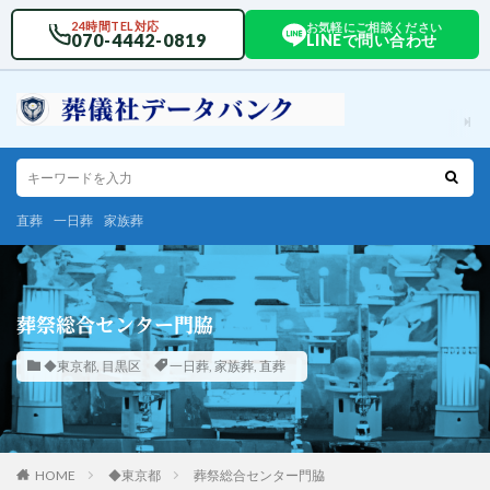
24時間TEL対応
お気軽にご相談ください
070-4442-0819
LINEで問い合わせ
直葬
一日葬
家族葬
葬祭総合センター門脇
◆東京都
,
目黒区
一日葬
,
家族葬
,
直葬
HOME
◆東京都
葬祭総合センター門脇