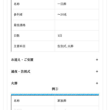
名称
一日葬
参列者
〜20名
最低価格
日数
1日
主要科目
告別式, 火葬
お迎え・ご安置
+
通夜・告別式
+
火葬
+
例③
名称
家族葬