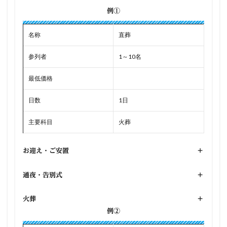
例①
名称
直葬
参列者
1～10名
最低価格
日数
1日
主要科目
火葬
お迎え・ご安置
+
通夜・告別式
+
火葬
+
例②