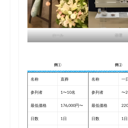
ホール
祭壇
例①
例②
名称
直葬
名称
一
参列者
1〜10名
参列者
〜2
最低価格
176,000円〜
最低価格
22
日数
1日
日数
1日