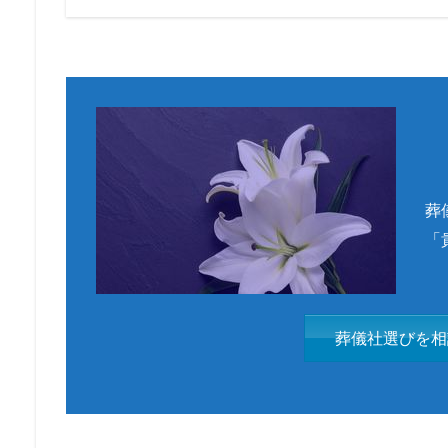
葬
「
葬儀社選びを相