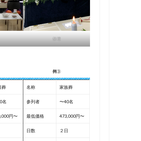
祭壇
例③
日葬
名称
家族葬
0名
参列者
〜40名
0,000円〜
最低価格
473,000円〜
日数
２日