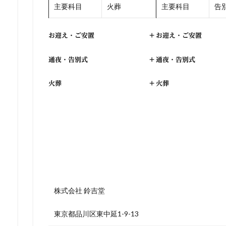
主要科目
火葬
主要科目
告別
お迎え・ご安置
+
お迎え・ご安置
通夜・告別式
+
通夜・告別式
火葬
+
火葬
株式会社 鈴吉堂
東京都品川区東中延1-9-13