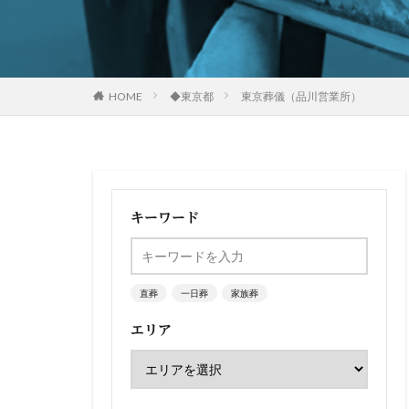
HOME
◆東京都
東京葬儀（品川営業所）
キーワード
直葬
一日葬
家族葬
エリア