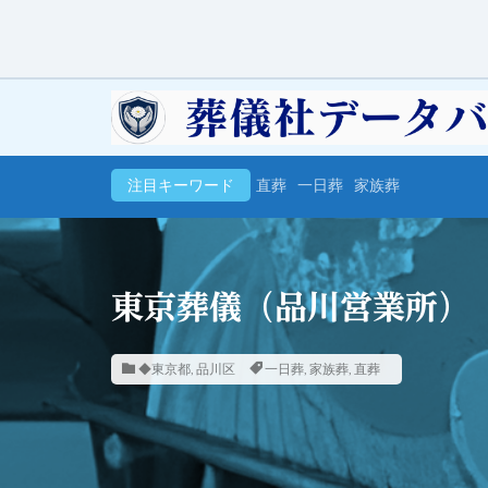
注目キーワード
直葬
一日葬
家族葬
東京葬儀（品川営業所）
◆東京都
,
品川区
一日葬
,
家族葬
,
直葬