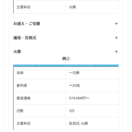
主要科目
火葬
お迎え・ご安置
+
通夜・告別式
+
火葬
+
例②
名称
一日葬
参列者
〜20名
最低価格
374,000円〜
日数
1日
主要科目
告別式, 火葬