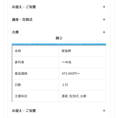
お迎え・ご安置
+
通夜・告別式
+
火葬
+
例③
名称
家族葬
参列者
〜40名
最低価格
473,000円〜
日数
２日
主要科目
通夜, 告別式, 火葬
お迎え・ご安置
+