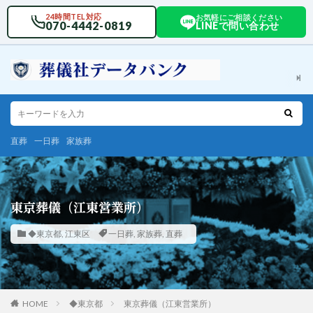
24時間TEL対応
お気軽にご相談ください
070-4442-0819
LINEで問い合わせ
直葬
一日葬
家族葬
東京葬儀（江東営業所）
◆東京都
,
江東区
一日葬
,
家族葬
,
直葬
HOME
◆東京都
東京葬儀（江東営業所）