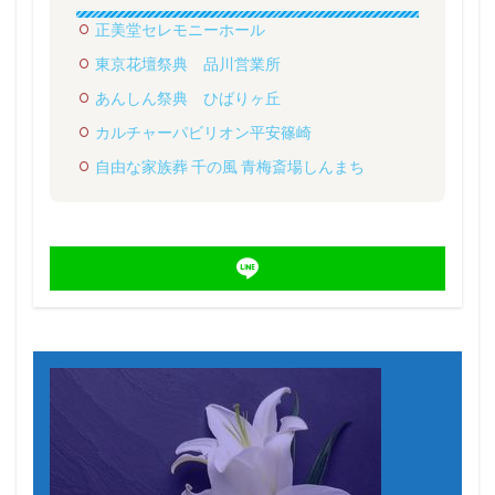
正美堂セレモニーホール
東京花壇祭典 品川営業所
あんしん祭典 ひばりヶ丘
カルチャーパビリオン平安篠崎
自由な家族葬 千の風 青梅斎場しんまち