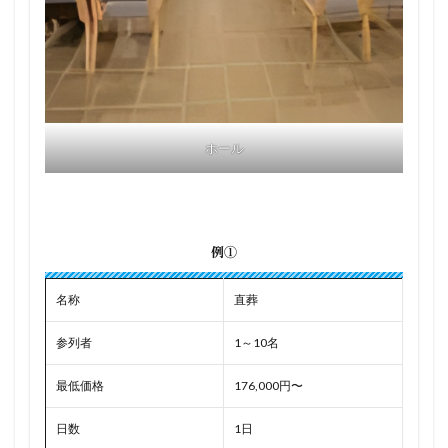
ホール
例①
名称
直葬
参列者
1～10名
最低価格
176,000円〜
日数
1日