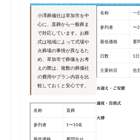
名称
一
小澤葬儀社は草加市を中
心に、直葬から一般葬ま
参列者
〜2
で対応しています。お葬
式は地域によって式場や
最低価格
要
火葬場の事情が異なるた
日数
1日
め、草加市で葬儀をお考
えの際は、複数の葬儀社
主要科目
告別
の費用やプラン内容を比
較しておくと安心です。
お迎え・ご安置
通夜・告別式
名称
直葬
火葬
参列者
1〜10名
最低価格
要問合せ