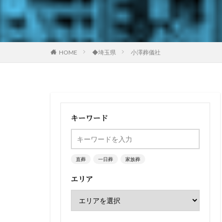
HOME
◆埼玉県
小澤葬儀社
キーワード
直葬
一日葬
家族葬
エリア