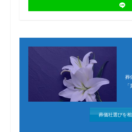
葬
「
葬儀社選びを相