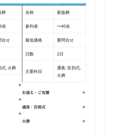
日葬
名称
家族葬
0名
参列者
〜40名
問合せ
最低価格
要問合せ
日数
2日
式, 火葬
通夜, 告別式,
主要科目
火葬
+
お迎え・ご安置
+
+
通夜・告別式
+
+
火葬
+