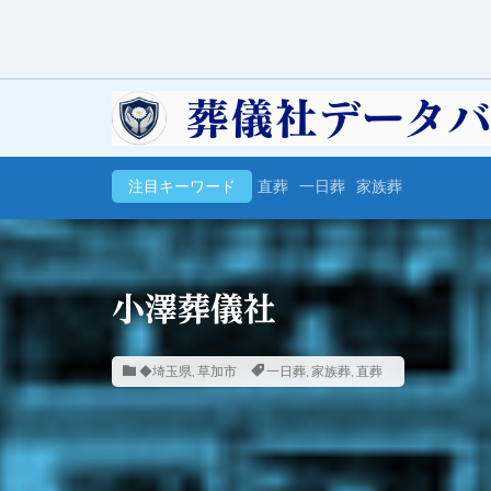
注目キーワード
直葬
一日葬
家族葬
小澤葬儀社
◆埼玉県
,
草加市
一日葬
,
家族葬
,
直葬