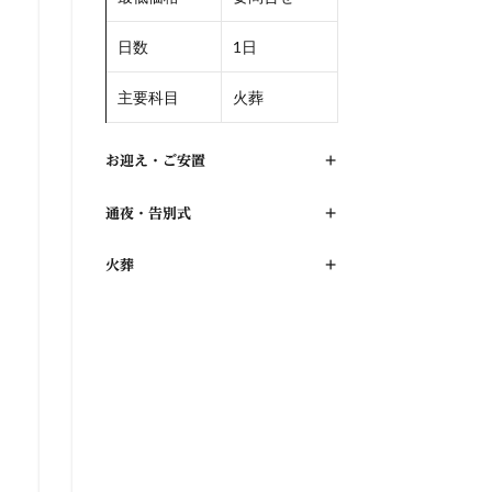
日数
1日
主要科目
火葬
お迎え・ご安置
+
通夜・告別式
+
火葬
+