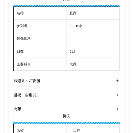
名称
直葬
参列者
1～10名
最低価格
日数
1日
主要科目
火葬
お迎え・ご安置
+
通夜・告別式
+
火葬
+
例②
名称
一日葬