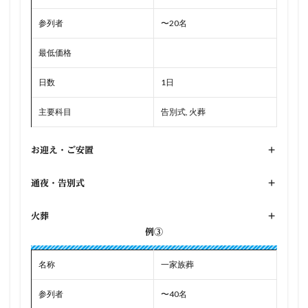
参列者
〜20名
最低価格
日数
1日
主要科目
告別式, 火葬
お迎え・ご安置
+
通夜・告別式
+
火葬
+
例③
名称
一家族葬
参列者
〜40名