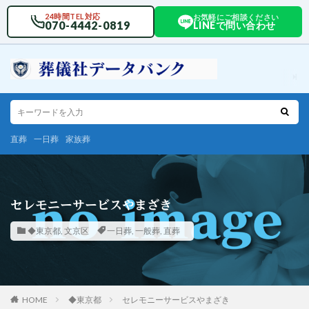
24時間TEL対応
お気軽にご相談ください
070-4442-0819
LINEで問い合わせ
直葬
一日葬
家族葬
セレモニーサービスやまざき
◆東京都
,
文京区
一日葬
,
一般葬
,
直葬
HOME
◆東京都
セレモニーサービスやまざき