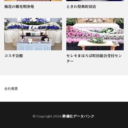
梅花の郷光明浄苑
ときわ祭典町田店
コスギ会館
セレモまほろば町田総合受付セン
ター
会社概要
© Copyright 2026
葬儀社データバンク
.