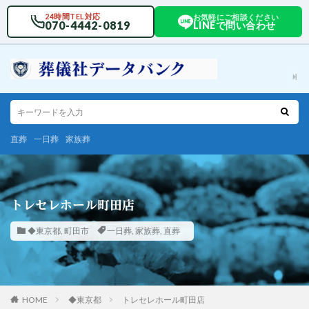
24時間TEL対応
お気軽にご相談ください
070-4442-0819
LINEで問い合わせ
直葬
一日葬
家族葬
トレセレホール町田店
◆東京都
,
町田市
一日葬
,
家族葬
,
直葬
HOME
◆東京都
トレセレホール町田店