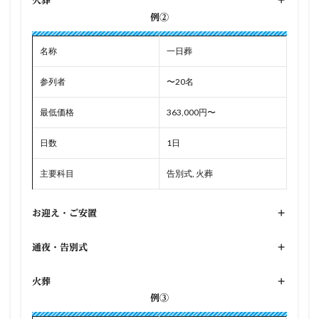
火葬
+
例②
名称
一日葬
参列者
〜20名
最低価格
363,000円〜
日数
1日
主要科目
告別式, 火葬
お迎え・ご安置
+
通夜・告別式
+
火葬
+
例③