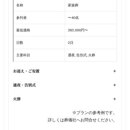
名称
家族葬
参列者
〜40名
最低価格
385,000円〜
日数
2日
主要科目
通夜, 告別式, 火葬
お迎え・ご安置
+
通夜・告別式
+
火葬
+
※プランの参考例です。
詳しくは葬儀社へお問合せください。