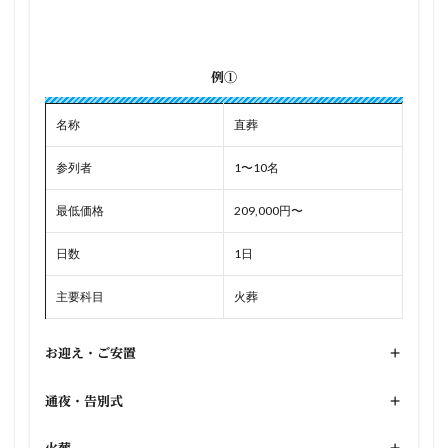
例①
名称
直葬
参列者
1〜10名
最低価格
209,000円〜
日数
1日
主要科目
火葬
お迎え・ご安置
+
通夜・告別式
+