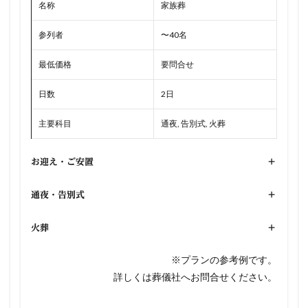
名称
家族葬
参列者
〜40名
最低価格
要問合せ
日数
2日
主要科目
通夜, 告別式, 火葬
お迎え・ご安置
+
通夜・告別式
+
火葬
+
※プランの参考例です。
詳しくは葬儀社へお問合せください。