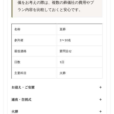
儀をお考えの際は、複数の葬儀社の費用やプ
ラン内容を比較しておくと安心です。
名称
直葬
参列者
1〜10名
最低価格
要問合せ
日数
1日
主要科目
火葬
お迎え・ご安置
+
通夜・告別式
+
火葬
+