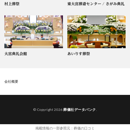
村上葬祭
東大宮葬斎センター / さがみ典礼
大宮典礼会館
あいりす葬祭
会社概要
© Copyright 2026
葬儀社データバンク
.
掲載情報の一部参照元：
葬儀の口コミ