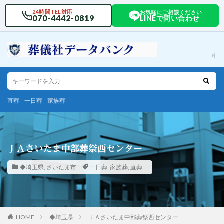
24時間TEL対応
お気軽にご相談ください
070-4442-0819
LINEで問い合わせ
直葬
一日葬
家族葬
ＪＡさいたま中部葬祭西センター
◆埼玉県
,
さいたま市
一日葬
,
家族葬
,
直葬
HOME
◆埼玉県
ＪＡさいたま中部葬祭西センター