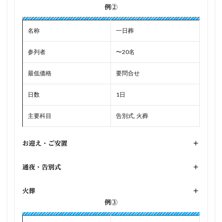
例②
名称
一日葬
参列者
〜20名
最低価格
要問合せ
日数
1日
主要科目
告別式, 火葬
お迎え・ご安置
+
通夜・告別式
+
火葬
+
例③