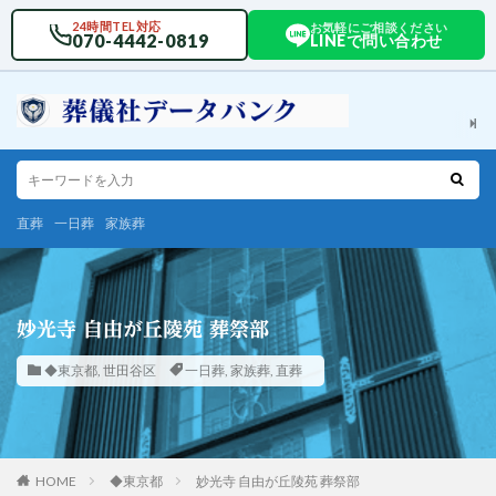
24時間TEL対応
お気軽にご相談ください
070-4442-0819
LINEで問い合わせ
直葬
一日葬
家族葬
妙光寺 自由が丘陵苑 葬祭部
◆東京都
,
世田谷区
一日葬
,
家族葬
,
直葬
HOME
◆東京都
妙光寺 自由が丘陵苑 葬祭部