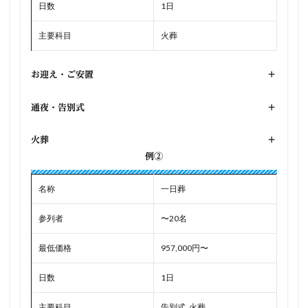
日数
1日
主要科目
火葬
お迎え・ご安置
+
通夜・告別式
+
火葬
+
例②
名称
一日葬
参列者
〜20名
最低価格
957,000円〜
日数
1日
主要科目
告別式, 火葬