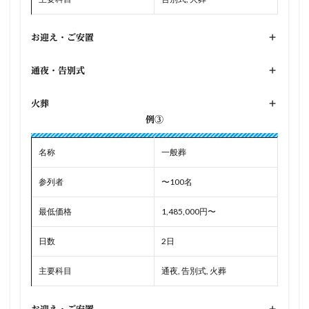
お迎え・ご安置
+
通夜・告別式
+
火葬
+
例③
名称
一般葬
参列者
〜100名
最低価格
1,485,000円〜
日数
2日
主要科目
通夜, 告別式, 火葬