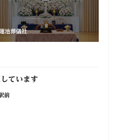
蓮池葬儀社
照しています
駅前