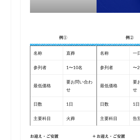
例①
例②
名称
直葬
名称
一
参列者
1〜10名
参列者
〜2
要お問い合わ
要
最低価格
最低価格
せ
せ
日数
1日
日数
1日
主要科目
火葬
主要科目
告別
お迎え・ご安置
+
お迎え・ご安置