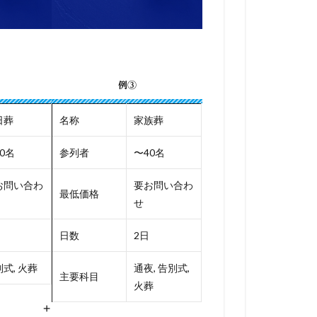
例③
日葬
名称
家族葬
0名
参列者
〜40名
お問い合わ
要お問い合わ
最低価格
せ
日数
2日
式, 火葬
通夜, 告別式,
主要科目
火葬
+