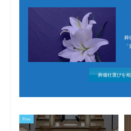
葬
「
葬儀社選びを相
Prev