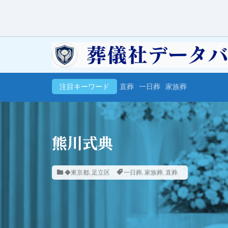
注目キーワード
直葬
一日葬
家族葬
熊川式典
◆東京都
,
足立区
一日葬
,
家族葬
,
直葬