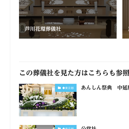
芦川花環葬儀社
この葬儀社を見た方はこちらも参
あんしん祭典 中延
◆東京都
公営社
◆東京都