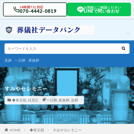
24時間TEL対応
お気軽にご相談ください
070-4442-0819
LINEで問い合わせ
直葬
一日葬
家族葬
すみやセレモニー
◆東京都
,
目黒区
一日葬
,
家族葬
,
直葬
HOME
◆東京都
すみやセレモニー