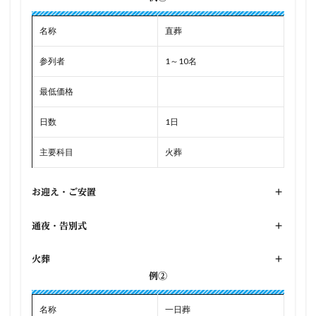
名称
直葬
参列者
1～10名
最低価格
日数
1日
主要科目
火葬
お迎え・ご安置
+
通夜・告別式
+
火葬
+
例②
名称
一日葬