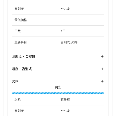
参列者
〜20名
最低価格
日数
1日
主要科目
告別式, 火葬
お迎え・ご安置
+
通夜・告別式
+
火葬
+
例③
名称
家族葬
参列者
〜40名