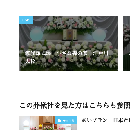
Prev
家族葬式場 小さな森の家 江戸川
大杉
この葬儀社を見た方はこちらも参
あいプラン 日本互
◆東京都