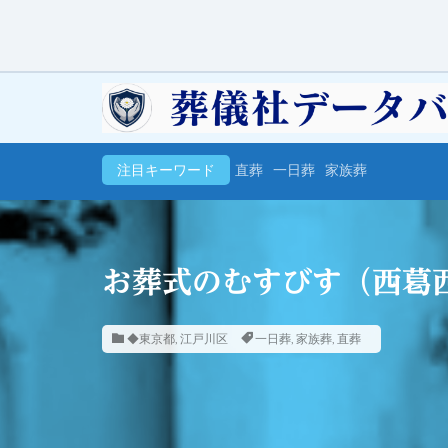
注目キーワード
直葬
一日葬
家族葬
お葬式のむすびす（西葛
◆東京都
,
江戸川区
一日葬
,
家族葬
,
直葬