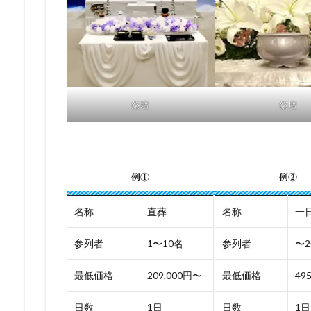
祭壇
祭壇
例①
例②
名称
直葬
名称
一
参列者
1〜10名
参列者
〜2
最低価格
209,000円〜
最低価格
49
日数
1日
日数
1日