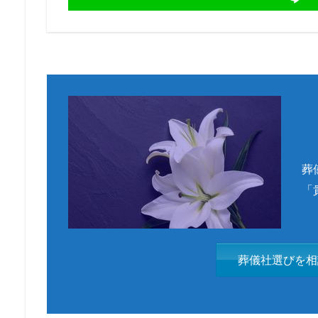
葬
「
葬儀社選びを相