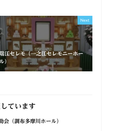
Next
瑞江セレモ（一之江セレモニーホー
ル）
照しています
助会（調布多摩川ホール）