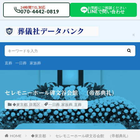
24時間TEL対応
お気軽にご相談ください
070-4442-0819
LINEで問い合わせ
直葬
一日葬
家族葬
セレモニーホール碑文谷会館 （帝都典礼）
◆東京都
,
目黒区
一日葬
,
家族葬
,
直葬
HOME
◆東京都
セレモニーホール碑文谷会館 （帝都典礼）