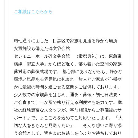
ご相談はこちらから
環七通りに面した 目黒区で家族を見送る静かな場所
安置施設も備えた碑文谷会館
セレモニーホール碑文谷会館 （帝都典礼）は、東急東
横線「都立大学」からほど近く、落ち着いた空間の家族
葬対応の葬儀式場です。 都心部にありながらも、静かな
環境と気品ある雰囲気に包まれ、故人とご家族が心穏や
かに最後の時間を過ごせる空間をご提供しております。
少人数での家族葬をはじめ、通夜・葬儀・初七日法要・
ご会食まで、一か所で執り行える利便性も魅力です。 弊
社の経験豊富なスタッフが、事前相談からご葬儀後のサ
ポートまで、まごころを込めてご対応いたします。 「大
切な人をきちんと見送りたい」――そんな想いに寄り添
う会館として、皆さまのお越しを心よりお待ちしており