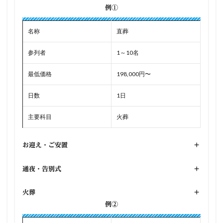
例①
名称
直葬
参列者
1～10名
最低価格
198,000円〜
日数
1日
主要科目
火葬
お迎え・ご安置
+
通夜・告別式
+
火葬
+
例②