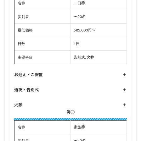
名称
一日葬
参列者
〜20名
最低価格
585,000円〜
日数
1日
主要科目
告別式, 火葬
お迎え・ご安置
+
通夜・告別式
+
火葬
+
例③
名称
家族葬
参列者
〜40名