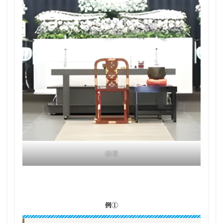
祭壇
例①