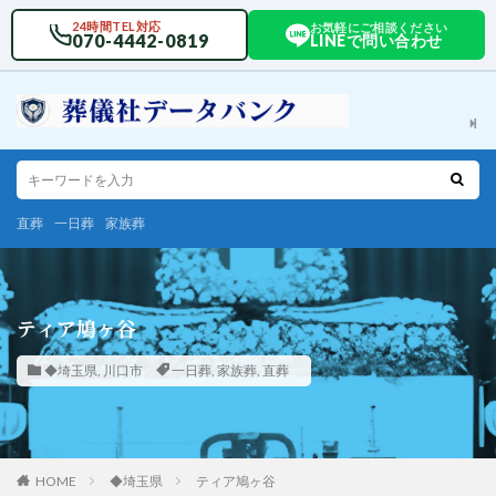
24時間TEL対応
お気軽にご相談ください
070-4442-0819
LINEで問い合わせ
直葬
一日葬
家族葬
ティア鳩ヶ谷
◆埼玉県
,
川口市
一日葬
,
家族葬
,
直葬
HOME
◆埼玉県
ティア鳩ヶ谷