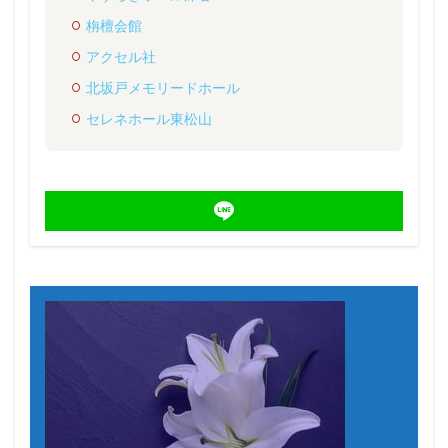
栴檀会館
アクセル社
北坂戸メモリードホール
セレネホール東松山