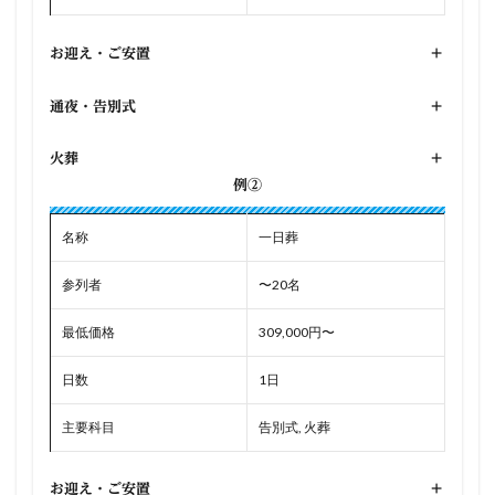
お迎え・ご安置
+
通夜・告別式
+
火葬
+
例②
名称
一日葬
参列者
〜20名
最低価格
309,000円〜
日数
1日
主要科目
告別式, 火葬
お迎え・ご安置
+