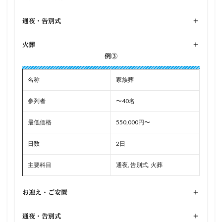
通夜・告別式
+
火葬
+
例③
名称
家族葬
参列者
〜40名
最低価格
550,000円〜
日数
2日
主要科目
通夜, 告別式, 火葬
お迎え・ご安置
+
通夜・告別式
+