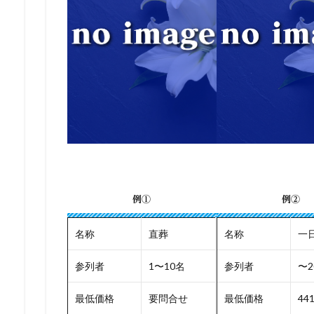
例①
例②
名称
直葬
名称
一
参列者
1〜10名
参列者
〜2
最低価格
要問合せ
最低価格
44