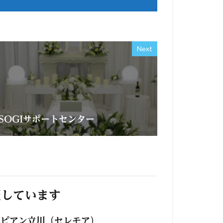
Next
SOGIサポートセンター
照しています
ラピアン立川（セレモア）