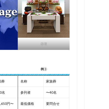
祭壇
例③
日葬
名称
家族葬
0名
参列者
〜40名
1,650円〜
最低価格
要問合せ