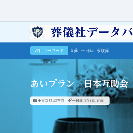
注目キーワード
直葬
一日葬
家族葬
あいプラン 日本互助会
◆東京都
,
調布市
一日葬
,
家族葬
,
直葬