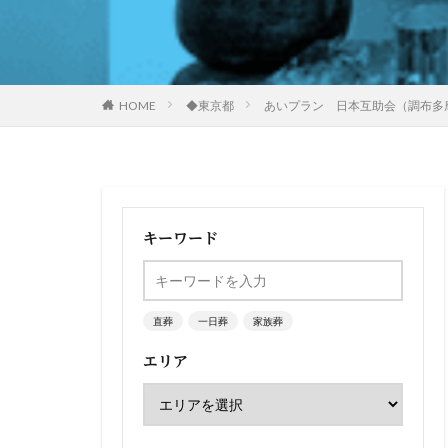
HOME
◆東京都
あいプラン 日本互助会（調布多
キーワード
直葬
一日葬
家族葬
エリア