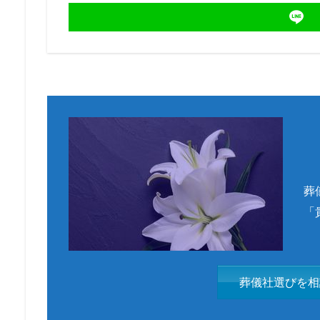
葬
「
葬儀社選びを相