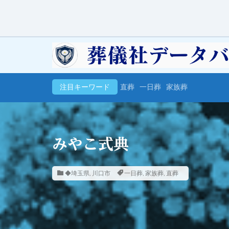
注目キーワード
直葬
一日葬
家族葬
みやこ式典
◆埼玉県
,
川口市
一日葬
,
家族葬
,
直葬