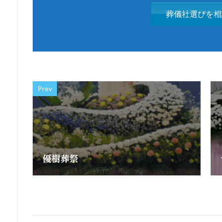
葬儀社選びを相
Prev
優樹葬祭