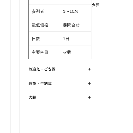
火葬
参列者
1〜10名
最低価格
要問合せ
日数
1日
主要科目
火葬
お迎え・ご安置
+
通夜・告別式
+
火葬
+