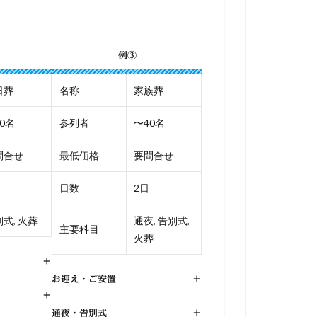
例③
日葬
名称
家族葬
0名
参列者
〜40名
問合せ
最低価格
要問合せ
日数
2日
式, 火葬
通夜, 告別式,
主要科目
火葬
+
お迎え・ご安置
+
+
通夜・告別式
+