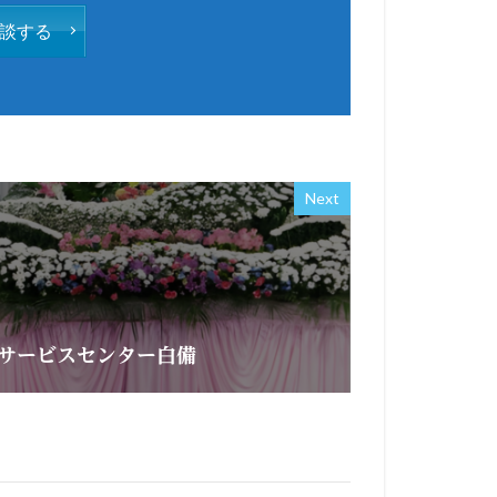
談する
Next
サービスセンター白備