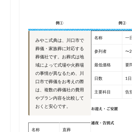
例①
例②
名称
一
みやこ式典は、川口市で
葬儀・家族葬に対応する
参列者
〜2
葬儀社です。お葬式は地
域によって式場や火葬場
最低価格
要
の事情が異なるため、川
日数
1日
口市で葬儀をお考えの際
は、複数の葬儀社の費用
主要科目
告別
やプラン内容を比較して
おくと安心です。
お迎え・ご安置
通夜・告別式
名称
直葬