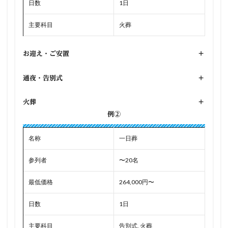
日数
1日
主要科目
火葬
お迎え・ご安置
+
通夜・告別式
+
火葬
+
例②
名称
一日葬
参列者
〜20名
最低価格
264,000円〜
日数
1日
主要科目
告別式, 火葬