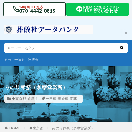
24時間TEL対応
お気軽にご相談ください
070-4442-0819
LINEで問い合わせ
直葬
一日葬
家族葬
みのり葬祭（多摩営業所）
◆東京都
,
多摩市
一日葬
,
家族葬
,
直葬
HOME
◆東京都
みのり葬祭（多摩営業所）