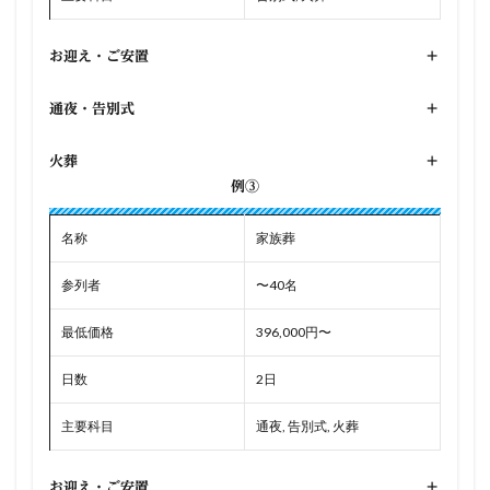
お迎え・ご安置
+
通夜・告別式
+
火葬
+
例③
名称
家族葬
参列者
〜40名
最低価格
396,000円〜
日数
2日
主要科目
通夜, 告別式, 火葬
お迎え・ご安置
+